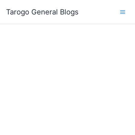
跳
Tarogo General Blogs
至
主
要
內
容