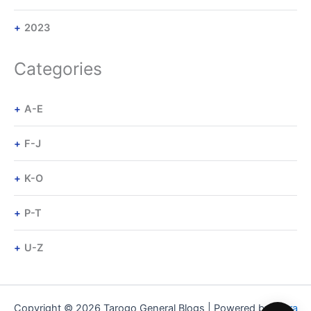
2023
Categories
A-E
F-J
K-O
P-T
U-Z
Copyright © 2026 Tarogo General Blogs | Powered by
Astra