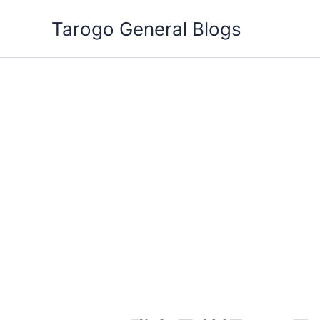
跳
Tarogo General Blogs
至
主
要
內
容