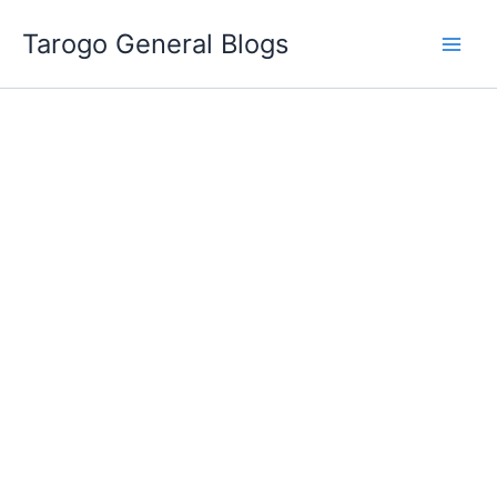
跳
Tarogo General Blogs
至
主
要
內
容