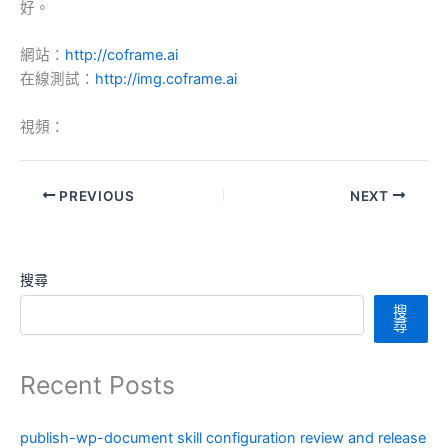
好。
網站：
http://coframe.ai
在線測試：
http://img.coframe.ai
視頻：
PREVIOUS
NEXT
搜尋
搜
尋
Recent Posts
publish-wp-document skill configuration review and release