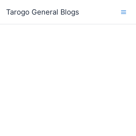
跳
Tarogo General Blogs
至
主
要
內
容