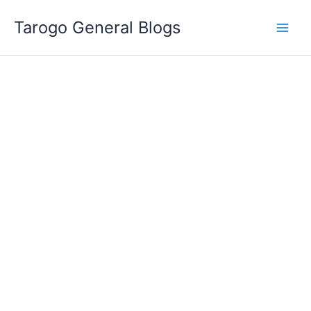
跳
Tarogo General Blogs
至
主
要
內
容