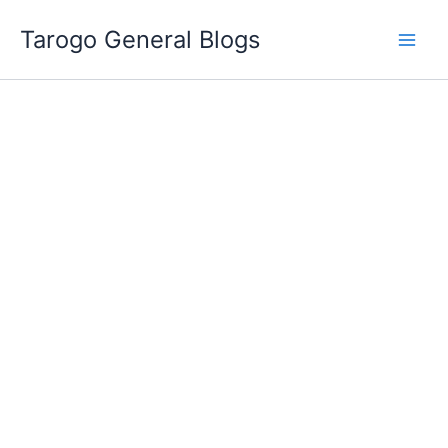
跳
Tarogo General Blogs
至
主
要
內
容