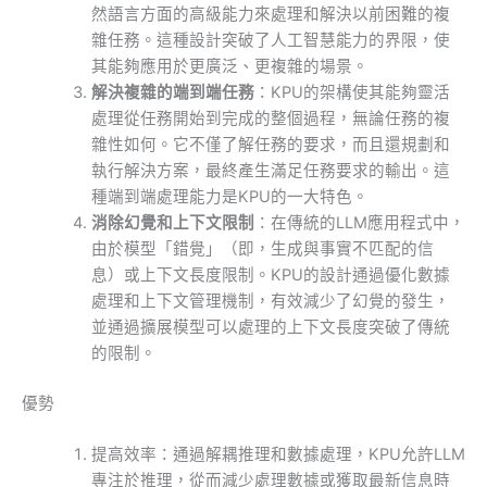
然語言方面的高級能力來處理和解決以前困難的複
雜任務。這種設計突破了人工智慧能力的界限，使
其能夠應用於更廣泛、更複雜的場景。
解決複雜的端到端任務
：KPU的架構使其能夠靈活
處理從任務開始到完成的整個過程，無論任務的複
雜性如何。它不僅了解任務的要求，而且還規劃和
執行解決方案，最終產生滿足任務要求的輸出。這
種端到端處理能力是KPU的一大特色。
消除幻覺和上下文限制
：在傳統的LLM應用程式中，
由於模型「錯覺」（即，生成與事實不匹配的信
息）或上下文長度限制。KPU的設計通過優化數據
處理和上下文管理機制，有效減少了幻覺的發生，
並通過擴展模型可以處理的上下文長度突破了傳統
的限制。
優勢
提高效率：通過解耦推理和數據處理，KPU允許LLM
專注於推理，從而減少處理數據或獲取最新信息時