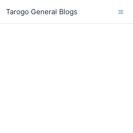
跳
Tarogo General Blogs
至
主
要
內
容