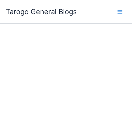
跳
Tarogo General Blogs
至
主
要
內
容