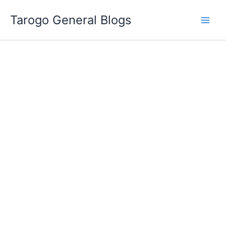
跳
Tarogo General Blogs
至
主
要
內
容