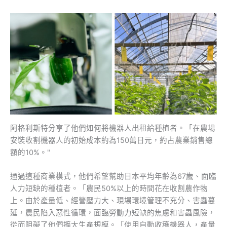
阿格利斯特分享了他們如何將機器人出租給種植者。「在農場
安裝收割機器人的初始成本約為150萬日元，約占農業銷售總
額的10%。"
通過這種商業模式，他們希望幫助日本平均年齡為67歲、面臨
人力短缺的種植者。「農民50%以上的時間花在收割農作物
上。由於產量低、經營壓力大、現場環境管理不充分、害蟲蔓
延，農民陷入惡性循環，面臨勞動力短缺的焦慮和害蟲風險，
從而阻礙了他們擴大生產規模。「使用自動收穫機器人，產量