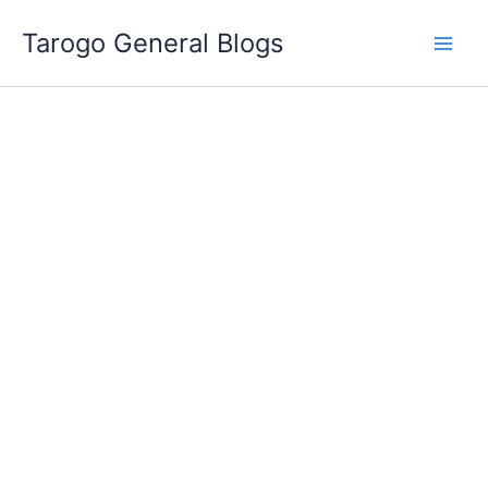
跳
Tarogo General Blogs
至
主
要
內
容