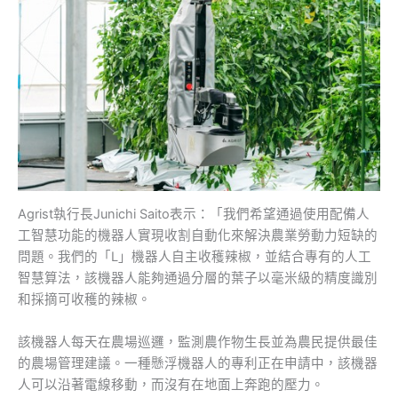
Agrist執行長Junichi Saito表示：「我們希望通過使用配備人
工智慧功能的機器人實現收割自動化來解決農業勞動力短缺的
問題。我們的「L」機器人自主收穫辣椒，並結合專有的人工
智慧算法，該機器人能夠通過分層的葉子以毫米級的精度識別
和採摘可收穫的辣椒。
該機器人每天在農場巡邏，監測農作物生長並為農民提供最佳
的農場管理建議。一種懸浮機器人的專利正在申請中，該機器
人可以沿著電線移動，而沒有在地面上奔跑的壓力。