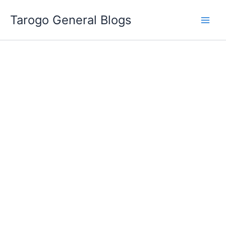
跳
Tarogo General Blogs
至
主
要
內
容