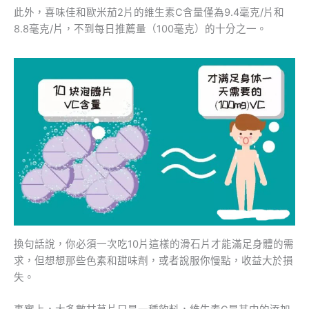
此外，喜味佳和歐米茄2片的維生素C含量僅為9.4毫克/片和
8.8毫克/片，不到每日推薦量（100毫克）的十分之一。
換句話說，你必須一次吃10片這樣的滑石片才能滿足身體的需
求，但想想那些色素和甜味劑，或者說服你慢點，收益大於損
失。