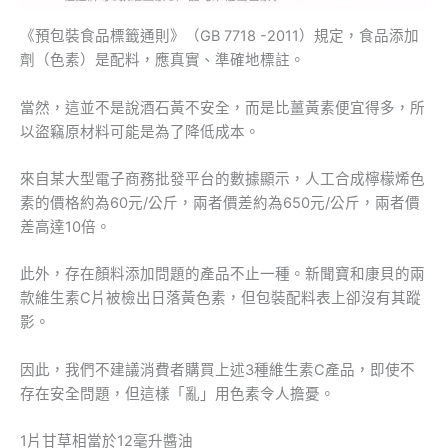
《預包裝食品標籤通則》（GB 7718 -2011）規定，食品添加
劑（色素）是配料，應真實、準確地標註。
當然，這並不是說酒石黃不安全，而是比薑黃素便宜得多，所
以盜竊原材料可能是為了降低成本。
來自某大型電子商務批發平台的數據顯示，人工合成檸檬烯色
素的價格約為60元/公斤，兩者價差約為650元/公斤，兩者價
差高達10倍。
此外，存在顏料添加問題的產品不止一種。新聞寶和康貝的兩
款維生素C片被檢出日落黃色素，但包裝配料表上卻沒有其蹤
影。
因此，我們不建議消費者購買上述3種維生素C產品，即使不
存在安全問題，但這樣「亂」用色素令人擔憂。
1片甘草相當於12毫升醬油