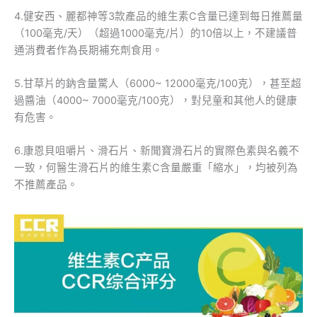
4.健安西、麗都神等3款產品的維生素C含量已達到每日推薦量
（100毫克/天）（超過1000毫克/片）的10倍以上，不建議普
通消費者作為長期補充劑食用。
5.甘草片的鈉含量驚人（6000~ 12000毫克/100克），甚至超
過醬油（4000~ 7000毫克/100克），對兒童和其他人的健康
有危害。
6.康恩貝咀嚼片、滑石片、新聞寶滑石片的實際色素與名義不
一致，何醫生滑石片的維生素C含量嚴重「縮水」，均被列為
不推薦產品。