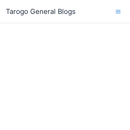
跳
Tarogo General Blogs
至
主
要
內
容