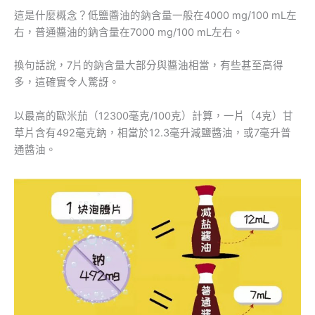
這是什麼概念？低鹽醬油的鈉含量一般在4000 mg/100 mL左
右，普通醬油的鈉含量在7000 mg/100 mL左右。
換句話說，7片的鈉含量大部分與醬油相當，有些甚至高得
多，這確實令人驚訝。
以最高的歐米茄（12300毫克/100克）計算，一片（4克）甘
草片含有492毫克鈉，相當於12.3毫升減鹽醬油，或7毫升普
通醬油。