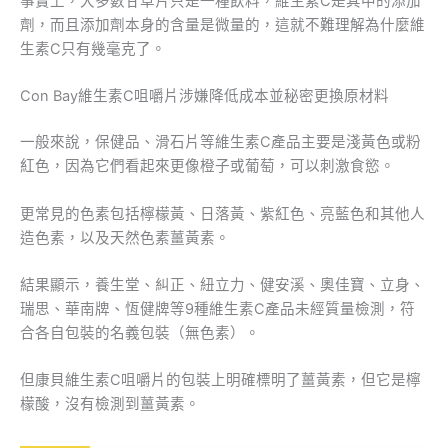
事實上，大多數甘草片只是一種飲料，維生素C是其中的添加
劑，而且添加劑本身的含量是微量的，這就不難理解為什麼維
生素C只有幾毫克了。
Con Bay維生素C咀嚼片涉嫌降低成本並秘密更換原材料
一般來說，保健品、滑石片等維生素C產品主要是淺黃色或粉
紅色，因為它們看起來更像橙子或葡萄，可以刺激食慾。
更常見的色素包括檸檬黃、日落黃、紫紅色、亮藍色和其他人
造色素，以及天然色素薑黃素。
結果顯示，養生堂、糾正、紐立力、健安溪、奧佳寶、立身、
瑞思、華南牌、恆健牌等9種維生素C產品未經質量檢測，符
合各自包裝的名義包裝（無色素）。
但康貝維生素C咀嚼片的包裝上明確標明了薑黃素，但它是檸
檬酸，沒有檢測到薑黃素。