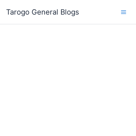
跳
Tarogo General Blogs
至
主
要
內
容