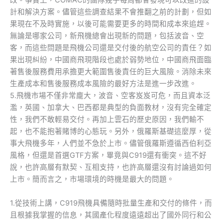
改。事實上，COMAC的團隊幾乎每周都會發現可以改進的設
計和解決方案。儘管這些調查結果不會推翻之前的計劃，但如
果現在不及時實施，以後可能需要更多的時間和成本來追趕。
無論是哪家公司，新飛機總會出現新的問題，包括波音、空
客，而這些問題是飛機公司還是交付後的航空公司的責任？如
果出現糾紛，中國商飛現階段也處於弱勢地位，中國商飛面臨
著售後服務費用承擔更大範圍售後責任的巨大風險。消除未來
生產成本和售後服務成本風險的最好方法是進一步改進。
5.飛機市場不僅非常龐大，波音、空客岌岌可危，而且資本泛
濫，英國、加拿大、巴西都是典型的負面教材，沒有完全確定
性，我們不敢輕易交付。再加上雲石的歷史原因，我們輸不
起，也不能抱著賭博的心態玩。另外，俄羅斯基礎這麼厚，從
事大飛機多年，人們並不急於上市。儘管俄羅斯遵循西伯利亞
風格，但還是首選GTF方案，畢竟與C919還有衝突。這不好
說，也許高層有默契、互相支持，也許高層還沒有討論過如何
上市。簡而言之，市場環境的時機是最大的問題。
1.從技術上講，C919飛機具備隨時批量生產和交付的條件，而
且根據我掌握的信息，其國產化程度遠遠超出了國外同行和公