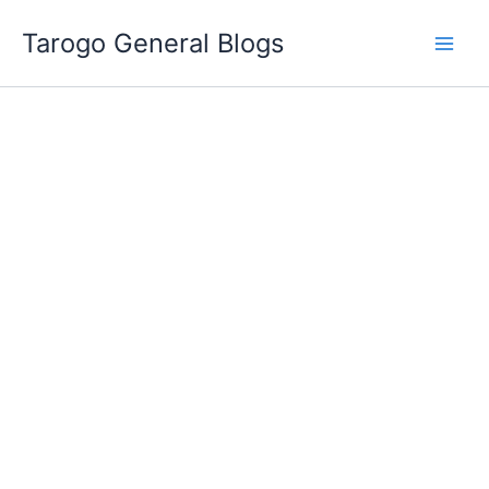
跳
Tarogo General Blogs
至
主
要
內
容