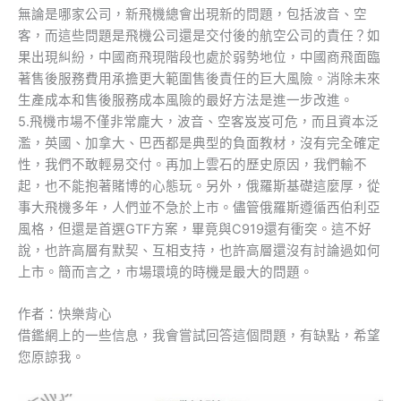
無論是哪家公司，新飛機總會出現新的問題，包括波音、空
客，而這些問題是飛機公司還是交付後的航空公司的責任？如
果出現糾紛，中國商飛現階段也處於弱勢地位，中國商飛面臨
著售後服務費用承擔更大範圍售後責任的巨大風險。消除未來
生產成本和售後服務成本風險的最好方法是進一步改進。
5.飛機市場不僅非常龐大，波音、空客岌岌可危，而且資本泛
濫，英國、加拿大、巴西都是典型的負面教材，沒有完全確定
性，我們不敢輕易交付。再加上雲石的歷史原因，我們輸不
起，也不能抱著賭博的心態玩。另外，俄羅斯基礎這麼厚，從
事大飛機多年，人們並不急於上市。儘管俄羅斯遵循西伯利亞
風格，但還是首選GTF方案，畢竟與C919還有衝突。這不好
說，也許高層有默契、互相支持，也許高層還沒有討論過如何
上市。簡而言之，市場環境的時機是最大的問題。
作者：快樂背心
借鑑網上的一些信息，我會嘗試回答這個問題，有缺點，希望
您原諒我。