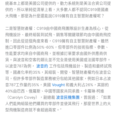
統基本上都是美國公司提供的，動力系統則是美法合資公司提
供的，所以單純從清單上看，大多數人都不認同C919是國產
大飛機，那麼為什麼還能說C919擁有自主智慧財產權呢？
二是智慧財產權：C919由中國商飛團隊設計生產為核心，從
飛機設計、最終組裝到試飛、銷售等關鍵環節均由中國商飛控
制，因此從這個角度來看，C919擁有自主智慧財產權。雖然
進口零部件比例為50%-60%，但零部件的技術指標、參數、
性能要求均來自中國商飛，並根據訂單要求由國外供應商供
貨。與波音和空客的類比並不完全是使用美國或法國零部件。
以波音787為例，
波音的
工作包括飛機設計、製造和最終試飛
等，國產化率約35%，其組裝、開發、智慧財產權均在波音公
司，但許多零部件製造業務被分包給其他國家，例如日本占波
音787工作量的35%，美國
Vought
和義大利占26%，其餘約
40%由巴西、俄羅斯、中國等國家共同承擔。卡羅琳·柯維
（Carolyn Covey），副總裁
波音民機集團
，曾說過：「如果
人們能夠組裝他們購買的零部件並使其飛行，那麼世界上的大
型飛機製造商就不會超過兩家。”