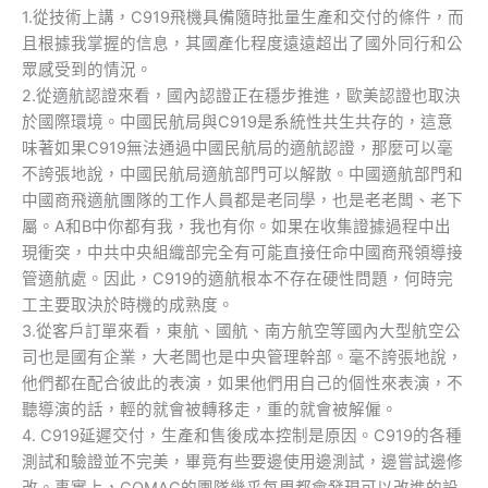
1.從技術上講，C919飛機具備隨時批量生產和交付的條件，而
且根據我掌握的信息，其國產化程度遠遠超出了國外同行和公
眾感受到的情況。
2.從適航認證來看，國內認證正在穩步推進，歐美認證也取決
於國際環境。中國民航局與C919是系統性共生共存的，這意
味著如果C919無法通過中國民航局的適航認證，那麼可以毫
不誇張地說，中國民航局適航部門可以解散。中國適航部門和
中國商飛適航團隊的工作人員都是老同學，也是老老闆、老下
屬。A和B中你都有我，我也有你。如果在收集證據過程中出
現衝突，中共中央組織部完全有可能直接任命中國商飛領導接
管適航處。因此，C919的適航根本不存在硬性問題，何時完
工主要取決於時機的成熟度。
3.從客戶訂單來看，東航、國航、南方航空等國內大型航空公
司也是國有企業，大老闆也是中央管理幹部。毫不誇張地說，
他們都在配合彼此的表演，如果他們用自己的個性來表演，不
聽導演的話，輕的就會被轉移走，重的就會被解僱。
4. C919延遲交付，生產和售後成本控制是原因。C919的各種
測試和驗證並不完美，畢竟有些要邊使用邊測試，邊嘗試邊修