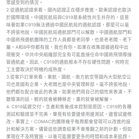
眾感受到的情況。
2.從適航認證來看，國內認證正在穩步推進，歐美認證也取決
於國際環境。中國民航局與C919是系統性共生共存的，這意
味著如果C919無法通過中國民航局的適航認證，那麼可以毫
不誇張地說，中國民航局適航部門可以解散。中國適航部門和
中國商飛適航團隊的工作人員都是老同學，也是老老闆、老下
屬。A和B中你都有我，我也有你。如果在收集證據過程中出
現衝突，中共中央組織部完全有可能直接任命中國商飛領導接
管適航處。因此，C919的適航根本不存在硬性問題，何時完
工主要取決於時機的成熟度。
3.從客戶訂單來看，東航、國航、南方航空等國內大型航空公
司也是國有企業，大老闆也是中央管理幹部。毫不誇張地說，
他們都在配合彼此的表演，如果他們用自己的個性來表演，不
聽導演的話，輕的就會被轉移走，重的就會被解僱。
4. C919延遲交付，生產和售後成本控制是原因。C919的各種
測試和驗證並不完美，畢竟有些要邊使用邊測試，邊嘗試邊修
改。事實上，COMAC的團隊幾乎每周都會發現可以改進的設
計和解決方案。儘管這些調查結果不會推翻之前的計劃，但如
果現在不及時實施，以後可能需要更多的時間和成本來追趕。