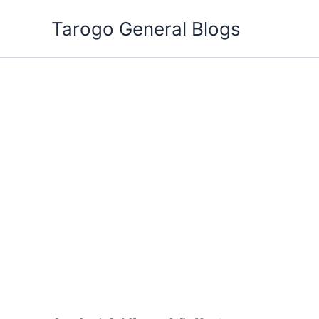
跳
Tarogo General Blogs
至
主
要
內
容