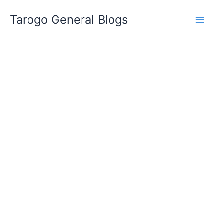
跳
Tarogo General Blogs
至
主
要
內
容