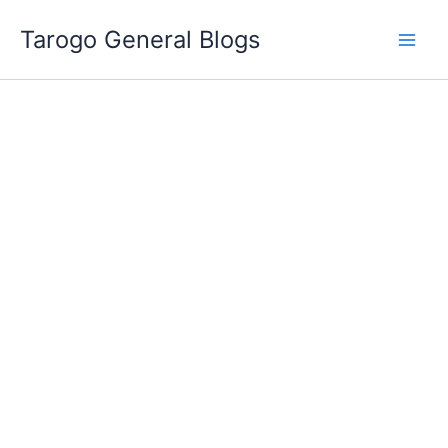
跳
Tarogo General Blogs
至
主
要
內
容