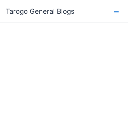
跳
Tarogo General Blogs
至
主
要
內
容