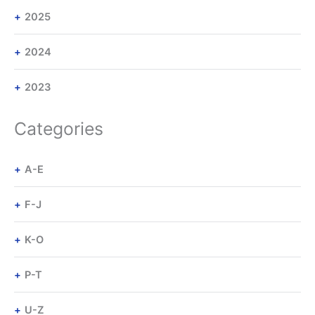
2025
2024
2023
Categories
A-E
F-J
K-O
P-T
U-Z